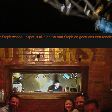
 Steph woont. Jasper is al in de flat van Steph en geeft ons een rondle