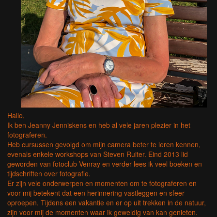
Hallo,
Ik ben Jeanny Jenniskens en heb al vele jaren plezier in het
fotograferen.
Heb cursussen gevolgd om mijn camera beter te leren kennen,
evenals enkele workshops van Steven Ruiter. Eind 2013 lid
geworden van fotoclub Venray en verder lees ik veel boeken en
tijdschriften over fotografie.
Er zijn vele onderwerpen en momenten om te fotograferen en
voor mij betekent dat een herinnering vastleggen en sfeer
oproepen. Tijdens een vakantie en er op uit trekken in de natuur,
zijn voor mij de momenten waar ik geweldig van kan genieten.