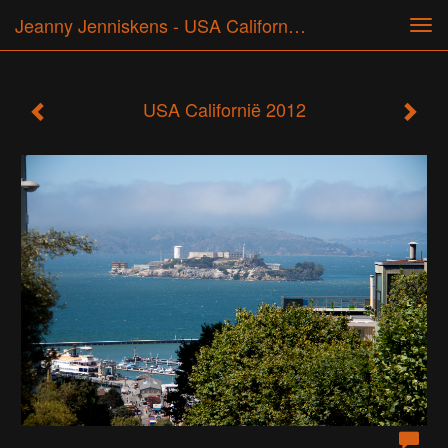
Jeanny Jenniskens - USA Californië 2012
Tog
navi
USA Californië 2012